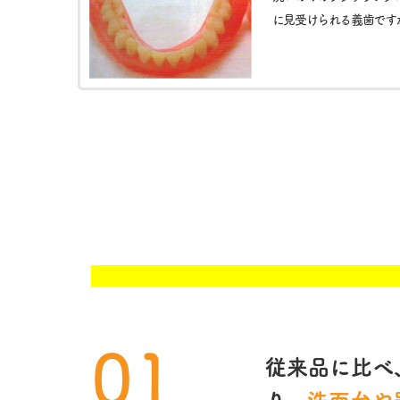
に見受けられる義歯です
01
従来品に比べ
り、
洗面台や