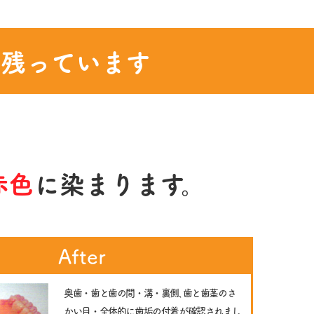
残っています
赤色
に染まります。
After
奥歯・歯と歯の間・溝・裏側､歯と歯茎のさ
かい目・全体的に歯垢の付着が確認されまし