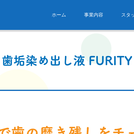
ホーム
事業内容
スタ
歯垢染め出し液 FURITY
で歯の磨き
残しをチ