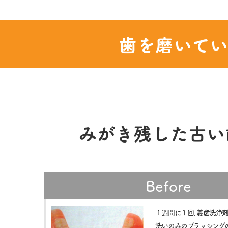
歯を磨いてい
みがき残した古い
Before
１週間に１回､義歯洗浄剤
洗いのみのブラッシング