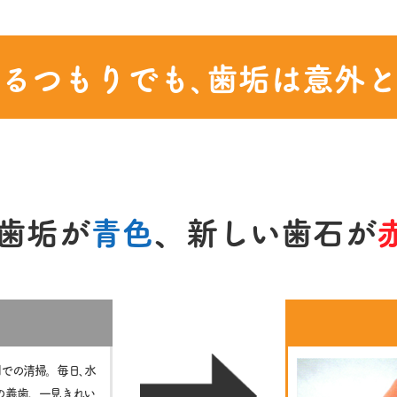
るつもりでも､
歯垢は意外と
歯垢が
青色
、
新しい歯石が
での清掃。毎日､水
の義歯。一見きれい