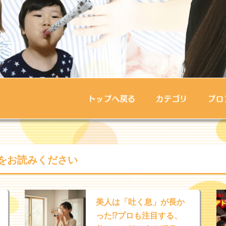
トップへ戻る
カテゴリ
プロ
をお読みください
美人は「吐く息」が長か
った⁉︎プロも注目する、