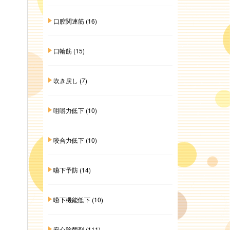
口腔関連筋
(16)
口輪筋
(15)
吹き戻し
(7)
咀嚼力低下
(10)
咬合力低下
(10)
嚥下予防
(14)
嚥下機能低下
(10)
安心除菌剤
(111)