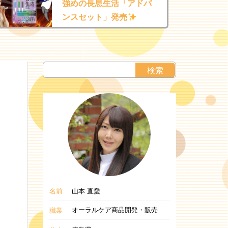
強めの長息生活「アドバ
ンスセット」発売
名前
山本 直愛
オーラルケア商品開発・販売
職業