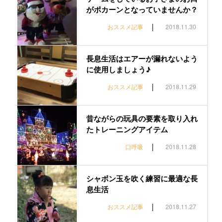
がポカーンとなっていませんか？
|
おススメ記事
2018.11.30
長息生活はエアーが漏れないよう
に使用しましょう♪
|
おススメ記事
2018.11.29
昔ながらの玩具の要素を取り入れ
たトレーニングアイテム
|
口呼吸
2018.11.28
シャボン玉を吹く練習に最適な長
息生活
|
おススメ記事
2018.11.27