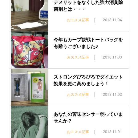
デメリットをなくした強力消臭除
菌剤とは・・・
|
おススメ記事
2018.11.04
今年もカープ観戦トートバッグを
有難うございました♪
|
おススメ記事
2018.11.03
ストロングぴろぴろでダイエット
効果を更に高めましょう！
|
おススメ記事
2018.11.02
あなたの苦味センサー弱っていま
せんか？
|
おススメ記事
2018.11.01