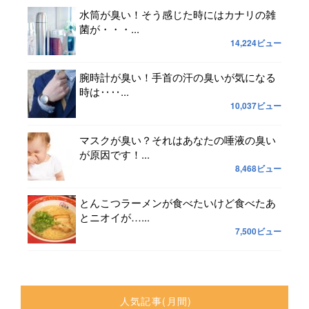
水筒が臭い！そう感じた時にはカナリの雑
菌が・・・...
14,224ビュー
腕時計が臭い！手首の汗の臭いが気になる
時は‥‥...
10,037ビュー
マスクが臭い？それはあなたの唾液の臭い
が原因です！...
8,468ビュー
とんこつラーメンが食べたいけど食べたあ
とニオイが…...
7,500ビュー
人気記事(月間)