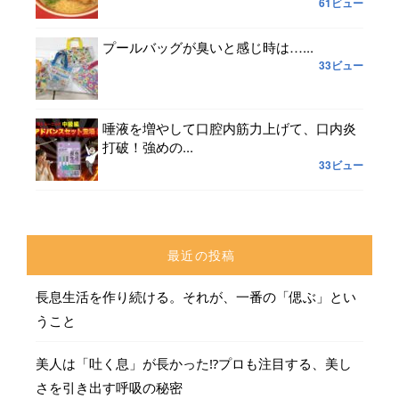
61ビュー
プールバッグが臭いと感じ時は…...
33ビュー
唾液を増やして口腔内筋力上げて、口内炎
打破！強めの...
33ビュー
最近の投稿
長息生活を作り続ける。それが、一番の「偲ぶ」とい
うこと
美人は「吐く息」が長かった⁉︎プロも注目する、美し
さを引き出す呼吸の秘密