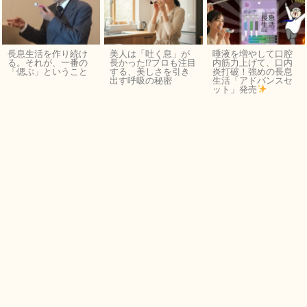
長息生活を作り続け
美人は「吐く息」が
唾液を増やして口腔
る。それが、一番の
長かった⁉︎プロも注目
内筋力上げて、口内
「偲ぶ」ということ
する、美しさを引き
炎打破！強めの長息
出す呼吸の秘密
生活「アドバンスセ
ット」発売