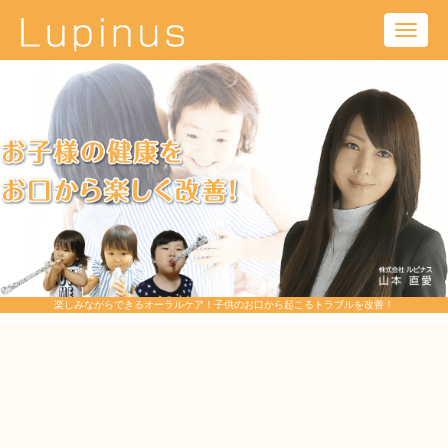
Toggl
navig
楽しみながらできるオーラルケア！子供のお口から起こるトラブルを改善！