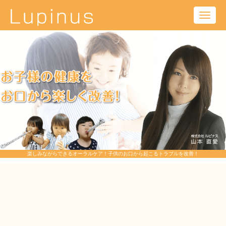
Toggl
navig
楽しみながらできるオーラルケア！子供のお口から起こるトラブルを改善！