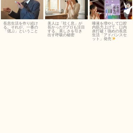
長息生活を作り続け
美人は「吐く息」が
唾液を増やして口腔
る。それが、一番の
長かった⁉︎プロも注目
内筋力上げて、口内
「偲ぶ」ということ
する、美しさを引き
炎打破！強めの長息
出す呼吸の秘密
生活「アドバンスセ
ット」発売