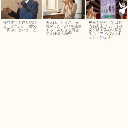
長息生活を作り続け
美人は「吐く息」が
唾液を増やして口腔
る。それが、一番の
長かった⁉︎プロも注目
内筋力上げて、口内
「偲ぶ」ということ
する、美しさを引き
炎打破！強めの長息
出す呼吸の秘密
生活「アドバンスセ
ット」発売