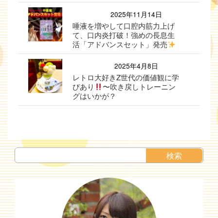
2025年11月14日
唾液を増やして口腔内筋力上げ
て、口内炎打破！強めの長息生
活「アドバンスセット」発売
2025年4月8日
レトロ大好きZ世代の価値観に学
びあり
〜吹き戻しトレーニン
グはいかが？