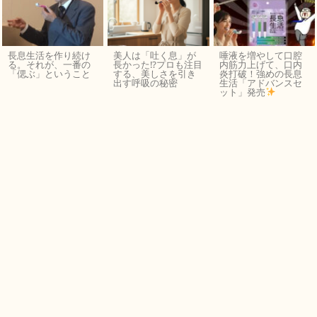
長息生活を作り続け
美人は「吐く息」が
唾液を増やして口腔
る。それが、一番の
長かった⁉︎プロも注目
内筋力上げて、口内
「偲ぶ」ということ
する、美しさを引き
炎打破！強めの長息
出す呼吸の秘密
生活「アドバンスセ
ット」発売